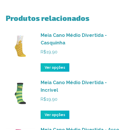
Produtos relacionados
Meia Cano Médio Divertida -
Casquinha
R$
19,90
Este
Ver opções
produto
Meia Cano Médio Divertida -
tem
Incrível
várias
variantes.
R$
19,90
As
opções
Este
Ver opções
podem
produto
ser
Meia Cano Médio Divertida - Arco
tem