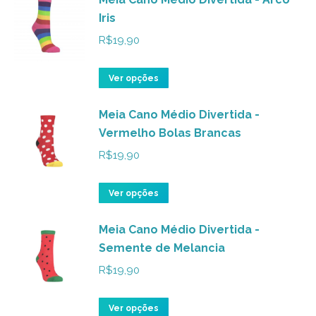
Iris
escolhidas
várias
na
variantes.
R$
19,90
página
As
do
opções
Este
Ver opções
produto
podem
produto
ser
Meia Cano Médio Divertida -
tem
Vermelho Bolas Brancas
escolhidas
várias
na
variantes.
R$
19,90
página
As
do
opções
Este
Ver opções
produto
podem
produto
ser
Meia Cano Médio Divertida -
tem
Semente de Melancia
escolhidas
várias
na
variantes.
R$
19,90
página
As
do
opções
Este
Ver opções