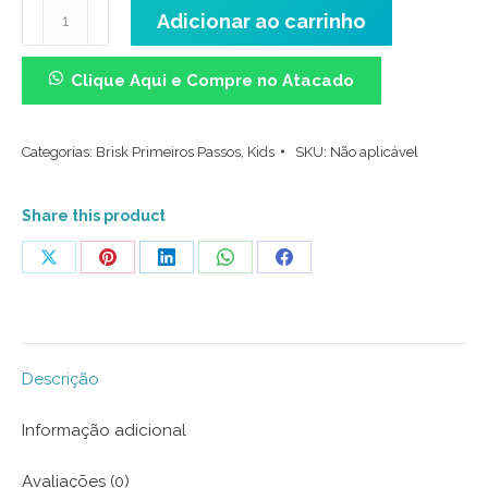
Meia
Adicionar ao carrinho
Cano
Médio
Clique Aqui e Compre no Atacado
Kids
-
Categorias:
Brisk Primeiros Passos
,
Kids
SKU:
Não aplicável
Moo
Manchas
quantidade
Share this product
Share
Share
Share
Share
Share
on
on
on
on
on
X
Pinterest
LinkedIn
WhatsApp
Facebook
Descrição
Informação adicional
Avaliações (0)