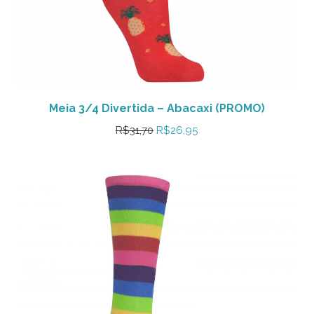
Meia 3/4 Divertida – Abacaxi (PROMO)
O
O
R$
31,70
R$
26,95
preço
preço
original
atual
era:
é:
R$31,70.
R$26,95.