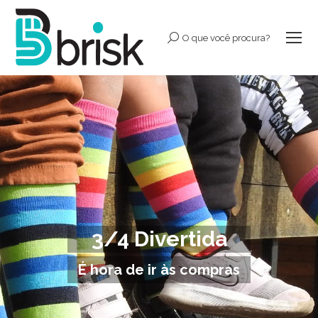
O que você procura?
Buscar:
3/4 Divertida
Você está aqui:
É hora de ir às compras