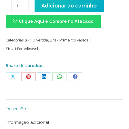
Meia
Adicionar ao carrinho
3/4
Divertida
Clique Aqui e Compre no Atacado
-
Dona
Categorias:
3/4 Divertida
,
Brisk Primeiros Passos
Girafa
SKU:
Não aplicável
quantidade
Share this product
Share
Share
Share
Share
Share
on
on
on
on
on
X
Pinterest
LinkedIn
WhatsApp
Facebook
Descrição
Informação adicional