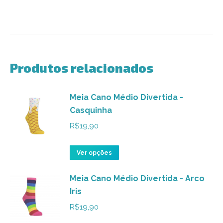
Produtos relacionados
Meia Cano Médio Divertida -
Casquinha
R$
19,90
Este
Ver opções
produto
Meia Cano Médio Divertida - Arco
tem
Iris
várias
variantes.
R$
19,90
As