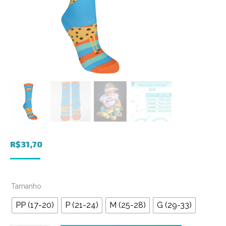
R$
31,70
Tamanho
PP (17-20)
P (21-24)
M (25-28)
G (29-33)