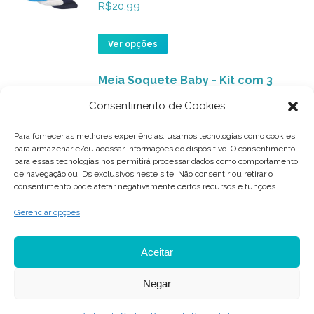
na
variantes.
R$
20,99
página
As
do
opções
Este
Ver opções
produto
podem
produto
ser
Meia Soquete Baby - Kit com 3
tem
pares (Ursinho Rosabb)
escolhidas
várias
Consentimento de Cookies
na
variantes.
R$
20,99
página
As
Para fornecer as melhores experiências, usamos tecnologias como cookies
para armazenar e/ou acessar informações do dispositivo. O consentimento
do
opções
Este
Ver opções
para essas tecnologias nos permitirá processar dados como comportamento
produto
podem
produto
de navegação ou IDs exclusivos neste site. Não consentir ou retirar o
consentimento pode afetar negativamente certos recursos e funções.
ser
tem
escolhidas
várias
Gerenciar opções
na
variantes.
página
As
Aceitar
do
opções
Negar
produto
podem
© 2021 BRISK - Primeiros Passos. Todos os direitos reservados.
ser