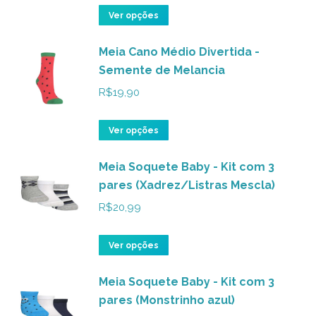
opções
Este
Ver opções
podem
produto
ser
Meia Cano Médio Divertida -
tem
Semente de Melancia
escolhidas
várias
na
variantes.
R$
19,90
página
As
do
opções
Este
Ver opções
produto
podem
produto
ser
Meia Soquete Baby - Kit com 3
tem
pares (Xadrez/Listras Mescla)
escolhidas
várias
na
variantes.
R$
20,99
página
As
do
opções
Este
Ver opções
produto
podem
produto
ser
Meia Soquete Baby - Kit com 3
tem
pares (Monstrinho azul)
escolhidas
várias