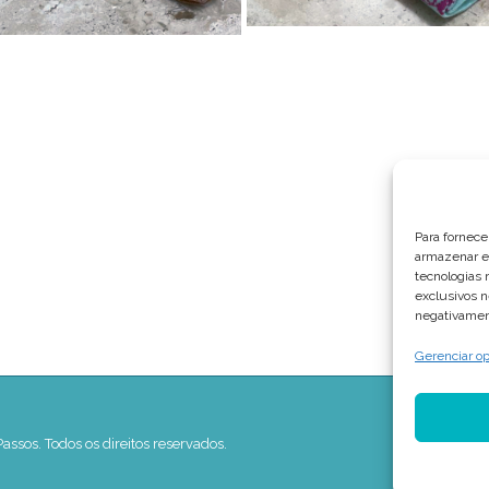
Para fornece
armazenar e/
tecnologias
exclusivos n
negativamen
Gerenciar o
assos. Todos os direitos reservados.