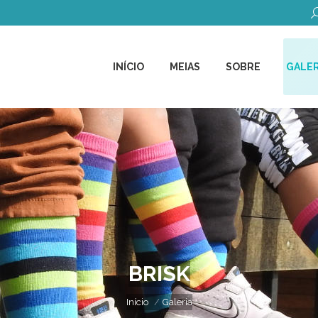
B
INÍCIO
MEIAS
SOBRE
GALER
INÍCIO
MEIAS
SOBRE
GALER
BRISK
Você está aqui:
Início
Galeria