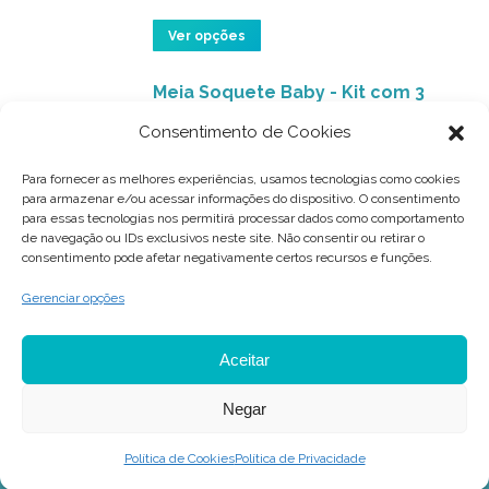
página
As
do
opções
Este
Ver opções
produto
podem
produto
ser
Meia Soquete Baby - Kit com 3
tem
pares (Babado Branco)
escolhidas
várias
Consentimento de Cookies
na
variantes.
R$
20,99
página
As
Para fornecer as melhores experiências, usamos tecnologias como cookies
para armazenar e/ou acessar informações do dispositivo. O consentimento
do
opções
Este
Ver opções
para essas tecnologias nos permitirá processar dados como comportamento
produto
podem
de navegação ou IDs exclusivos neste site. Não consentir ou retirar o
produto
consentimento pode afetar negativamente certos recursos e funções.
ser
tem
escolhidas
várias
Gerenciar opções
na
variantes.
página
As
Aceitar
do
opções
Negar
produto
podem
© 2021 BRISK - Primeiros Passos. Todos os direitos reservados.
ser
Política de Cookies
Política de Privacidade
Redesign feito por
Change Digital
♡
escolhidas