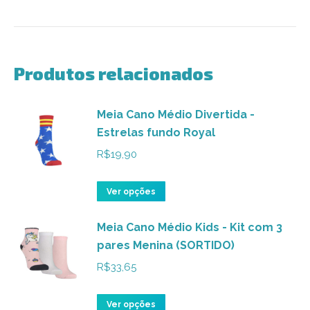
Produtos relacionados
Meia Cano Médio Divertida -
Estrelas fundo Royal
R$
19,90
Este
Ver opções
produto
Meia Cano Médio Kids - Kit com 3
tem
pares Menina (SORTIDO)
várias
variantes.
R$
33,65
As
opções
Este
Ver opções