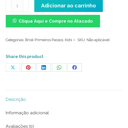
Meia
Adicionar ao carrinho
Cano
Médio
Clique Aqui e Compre no Atacado
Divertida
-
Categorias:
Brisk Primeiros Passos
,
Kids
SKU:
Não aplicável
Semente
de
Melancia
Share this product
quantidade
Share
Share
Share
Share
Share
on
on
on
on
on
X
Pinterest
LinkedIn
WhatsApp
Facebook
Descrição
Informação adicional
Avaliações (0)