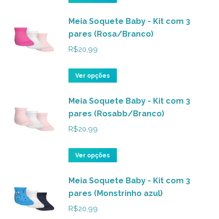
podem
produto
ser
Meia Soquete Baby - Kit com 3
tem
pares (Rosa/Branco)
escolhidas
várias
na
variantes.
R$
20,99
página
As
do
opções
Este
Ver opções
produto
podem
produto
ser
Meia Soquete Baby - Kit com 3
tem
pares (Rosabb/Branco)
escolhidas
várias
na
variantes.
R$
20,99
página
As
do
opções
Este
Ver opções
produto
podem
produto
ser
Meia Soquete Baby - Kit com 3
tem
pares (Monstrinho azul)
escolhidas
várias
na
variantes.
R$
20,99