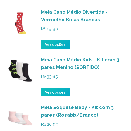
Meia Cano Médio Divertida -
Vermelho Bolas Brancas
R$
19,90
Este
Ver opções
produto
Meia Cano Médio Kids - Kit com 3
tem
pares Menino (SORTIDO)
várias
variantes.
R$
33,65
As
opções
Este
Ver opções
podem
produto
ser
Meia Soquete Baby - Kit com 3
tem
pares (Rosabb/Branco)
escolhidas
várias
na
variantes.
R$
20,99
página