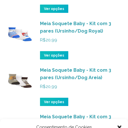
As
do
opções
Este
Ver opções
produto
podem
produto
ser
Meia Soquete Baby - Kit com 3
tem
pares (Ursinho/Dog Royal)
escolhidas
várias
na
variantes.
R$
20,99
página
As
do
opções
Este
Ver opções
produto
podem
produto
ser
Meia Soquete Baby - Kit com 3
tem
pares (Ursinho/Dog Areia)
escolhidas
várias
na
variantes.
R$
20,99
página
As
do
opções
Este
Ver opções
produto
podem
produto
ser
Meia Soquete Baby - Kit com 3
tem
pares (Xadrez/Listras Marinho)
escolhidas
várias
Consentimento de Cookies