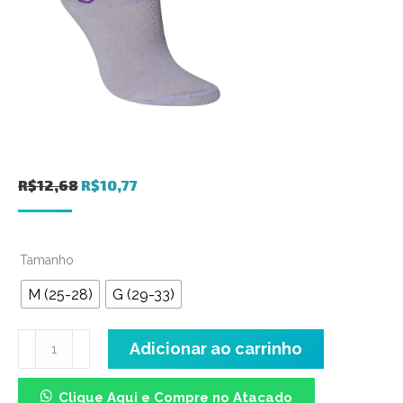
O
O
R$
12,68
R$
10,77
preço
preço
original
atual
Tamanho
era:
é:
R$12,68.
R$10,77.
M (25-28)
G (29-33)
Meia
Adicionar ao carrinho
Cano
Médio
Clique Aqui e Compre no Atacado