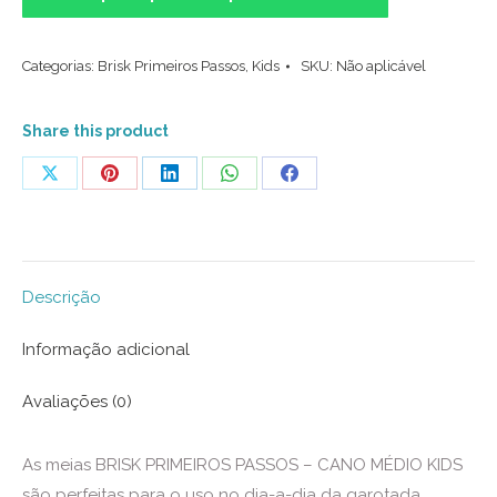
Kids
-
Categorias:
Brisk Primeiros Passos
,
Kids
SKU:
Não aplicável
Fada
Lilas
(PROMO)
Share this product
quantidade
Share
Share
Share
Share
Share
on
on
on
on
on
X
Pinterest
LinkedIn
WhatsApp
Facebook
Descrição
Informação adicional
Avaliações (0)
As meias BRISK PRIMEIROS PASSOS – CANO MÉDIO KIDS
são perfeitas para o uso no dia-a-dia da garotada.