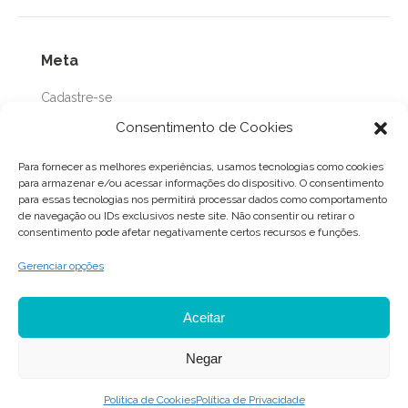
Meta
Cadastre-se
Acessar
Consentimento de Cookies
Feed de posts
Para fornecer as melhores experiências, usamos tecnologias como cookies
Feed de comentários
para armazenar e/ou acessar informações do dispositivo. O consentimento
para essas tecnologias nos permitirá processar dados como comportamento
WordPress.org
de navegação ou IDs exclusivos neste site. Não consentir ou retirar o
consentimento pode afetar negativamente certos recursos e funções.
Gerenciar opções
Aceitar
Negar
Política de Cookies
Política de Privacidade