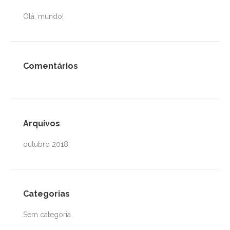
na
Olá, mundo!
página
do
produto
Comentários
Arquivos
outubro 2018
Categorias
Sem categoria