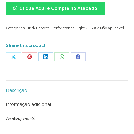
Light
Clique Aqui e Compre no Atacado
(35/43)
-
Categorias:
Brisk Esporte
,
Performance Light
SKU:
Não aplicável
In
Line
Preto
Share this product
e
Share
Share
Share
Share
Share
Verde
on
on
on
on
on
Menta
quantidade
X
Pinterest
LinkedIn
WhatsApp
Facebook
Descrição
Informação adicional
Avaliações (0)