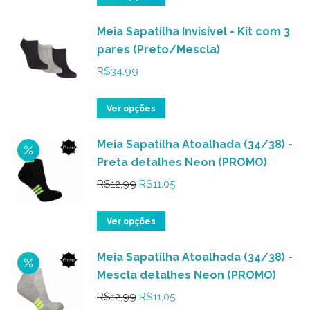
opções
produto
podem
Meia Sapatilha Invisível - Kit com 3
tem
ser
pares (Preto/Mescla)
várias
escolhidas
variantes.
R$
34,99
na
As
página
opções
Este
Ver opções
do
podem
produto
produto
ser
Meia Sapatilha Atoalhada (34/38) -
tem
Preta detalhes Neon (PROMO)
escolhidas
várias
na
variantes.
O
O
R$
12,99
R$
11,05
página
As
preço
preço
do
opções
Este
original
atual
Ver opções
produto
podem
produto
era:
é:
ser
Meia Sapatilha Atoalhada (34/38) -
tem
R$12,99.
R$11,05.
Mescla detalhes Neon (PROMO)
escolhidas
várias
na
variantes.
O
O
R$
12,99
R$
11,05