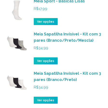
Meia Sport - Básicas Lisas
R$
17,99
Este
Ver opções
produto
Meia Sapatilha Invisível - Kit com 3
tem
pares (Branco/Preto/Mescla)
várias
variantes.
R$
34,99
As
opções
Este
Ver opções
podem
produto
ser
Meia Sapatilha Invisível - Kit com 3
tem
pares (Branco/Preto)
escolhidas
várias
na
variantes.
R$
34,99
página
As
do
opções
Este
Ver opções
produto
podem
produto