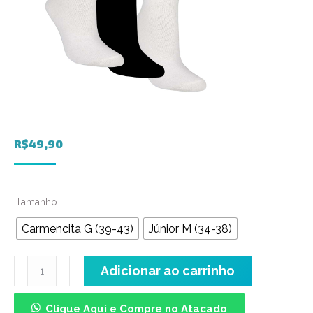
R$
49,90
Tamanho
Carmencita G (39-43)
Júnior M (34-38)
Meia
Adicionar ao carrinho
Sport
-
Clique Aqui e Compre no Atacado