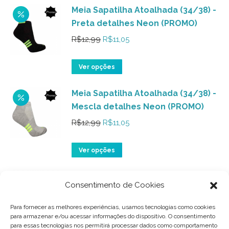
ser
Meia Sapatilha Atoalhada (34/38) -
tem
Preta detalhes Neon (PROMO)
escolhidas
várias
na
variantes.
O
O
R$
12,99
R$
11,05
página
As
preço
preço
do
opções
Este
original
atual
Ver opções
produto
podem
produto
era:
é:
ser
Meia Sapatilha Atoalhada (34/38) -
tem
R$12,99.
R$11,05.
Mescla detalhes Neon (PROMO)
escolhidas
várias
na
variantes.
O
O
R$
12,99
R$
11,05
página
As
preço
preço
do
opções
Este
original
atual
Ver opções
produto
podem
produto
era:
é:
ser
Meia Sapatilha Atoalhada (34/38) -
tem
R$12,99.
R$11,05.
Consentimento de Cookies
Branca Listras Laterais
escolhidas
várias
Rosa/Prata (PROMO)
na
variantes.
Para fornecer as melhores experiências, usamos tecnologias como cookies
para armazenar e/ou acessar informações do dispositivo. O consentimento
página
As
O
O
R$
12,99
R$
11,05
para essas tecnologias nos permitirá processar dados como comportamento