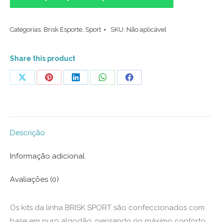
Kit
com
Categorias:
Brisk Esporte
,
Sport
SKU:
Não aplicável
3
pares
(Preto/Branco)
Share this product
quantidade
Share
Share
Share
Share
Share
on
on
on
on
on
X
Pinterest
LinkedIn
WhatsApp
Facebook
Descrição
Informação adicional
Avaliações (0)
Os kits da linha BRISK SPORT são confeccionados com
base em puro algodão, pensando no máximo conforto