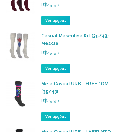
R$
49,90
Este
Ver opções
produto
Casual Masculina Kit (39/43) -
tem
Mescla
várias
variantes.
R$
49,90
As
opções
Este
Ver opções
podem
produto
ser
Meia Casual URB - FREEDOM
tem
(35/43)
escolhidas
várias
na
variantes.
R$
29,90
página
As
do
opções
Este
Ver opções
produto
podem
produto
ser
Meia Casual URB - LABIRINTO
tem