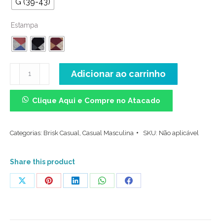
G (39-43)
Estampa
Casual
Adicionar ao carrinho
Masculina
Individual
Clique Aqui e Compre no Atacado
-
Xadrez
Categorias:
Brisk Casual
,
Casual Masculina
SKU:
Não aplicável
quantidade
Share this product
Share
Share
Share
Share
Share
on
on
on
on
on
X
Pinterest
LinkedIn
WhatsApp
Facebook