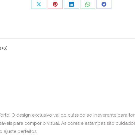
Share
Share
Share
Share
Share
on
on
on
on
on
X
Pinterest
LinkedIn
WhatsApp
Facebook
 (0)
to. O design exclusivo vai do clássico ao irreverente para tor
nsáveis para compor o visual. As cores e estampas são cuida
 ajuste perfeitos.