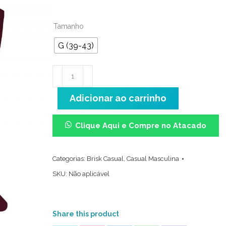
Tamanho
G (39-43)
Casual
Masculina
Adicionar ao carrinho
Kit
(39/43)
-
Clique Aqui e Compre no Atacado
Bordô
quantidade
Categorias:
Brisk Casual
,
Casual Masculina
SKU:
Não aplicável
Share this product