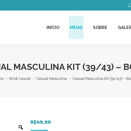
B
INÍCIO
MEIAS
SOBRE
GALER
INÍCIO
MEIAS
SOBRE
GALER
AL MASCULINA KIT (39/43) – 
cê está aqui:
cio
Brisk Casual
Casual Masculina
Casual Masculina Kit (39/43) – B
R$
49,90