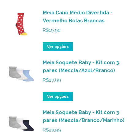
Meia Cano Médio Divertida -
Vermelho Bolas Brancas
R$
19,90
Este
Ver opções
produto
Meia Soquete Baby - Kit com 3
tem
pares (Mescla/Azul/Branco)
várias
variantes.
R$
20,99
As
opções
Este
Ver opções
podem
produto
ser
Meia Soquete Baby - Kit com 3
tem
pares (Mescla/Branco/Marinho)
escolhidas
várias
na
variantes.
R$
20,99
página