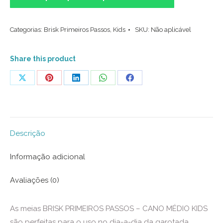
Kids
-
Categorias:
Brisk Primeiros Passos
,
Kids
SKU:
Não aplicável
Joaninha
Rosa
(PROMO)
Share this product
quantidade
Share
Share
Share
Share
Share
on
on
on
on
on
X
Pinterest
LinkedIn
WhatsApp
Facebook
Descrição
Informação adicional
Avaliações (0)
As meias BRISK PRIMEIROS PASSOS – CANO MÉDIO KIDS
são perfeitas para o uso no dia-a-dia da garotada.