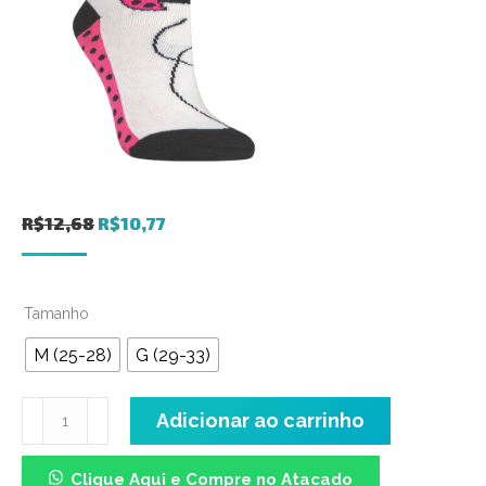
O
O
R$
12,68
R$
10,77
preço
preço
original
atual
Tamanho
era:
é:
R$12,68.
R$10,77.
M (25-28)
G (29-33)
Meia
Adicionar ao carrinho
Cano
Médio
Clique Aqui e Compre no Atacado