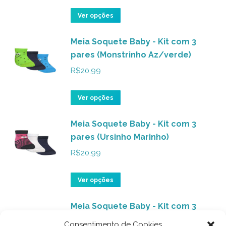
As
do
opções
Este
Ver opções
produto
podem
produto
ser
Meia Soquete Baby - Kit com 3
tem
pares (Monstrinho Az/verde)
escolhidas
várias
na
variantes.
R$
20,99
página
As
do
opções
Este
Ver opções
produto
podem
produto
ser
Meia Soquete Baby - Kit com 3
tem
pares (Ursinho Marinho)
escolhidas
várias
na
variantes.
R$
20,99
página
As
do
opções
Este
Ver opções
produto
podem
produto
ser
Meia Soquete Baby - Kit com 3
tem
pares (Ballet Rosa)
escolhidas
várias
Consentimento de Cookies