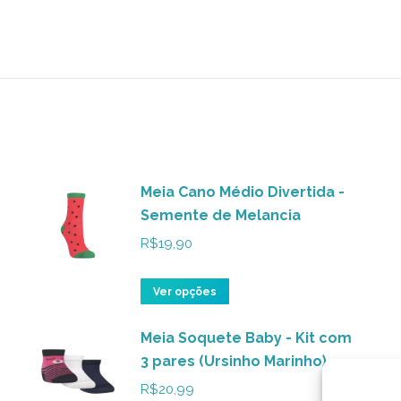
Meia Cano Médio Divertida -
Semente de Melancia
R$
19,90
Este
Ver opções
produto
Meia Soquete Baby - Kit com
tem
3 pares (Ursinho Marinho)
várias
variantes.
R$
20,99