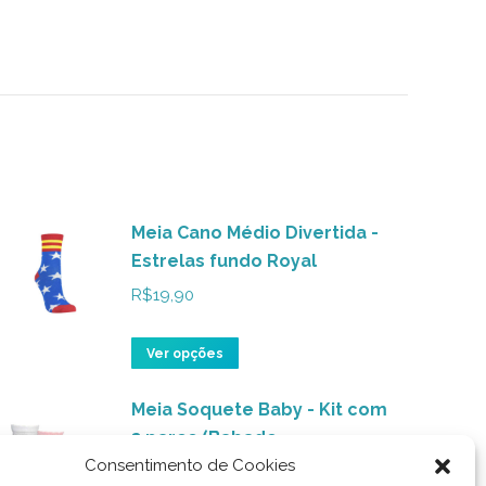
Meia Cano Médio Divertida -
Estrelas fundo Royal
R$
19,90
Este
Ver opções
produto
Meia Soquete Baby - Kit com
tem
3 pares (Babado
várias
Consentimento de Cookies
Branco/Rosa)
variantes.