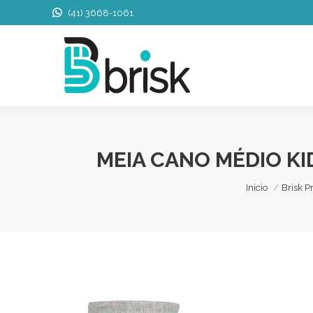
(41) 3668-1061
MEIA CANO MÉDIO KI
Você está aqu
Início
Brisk P