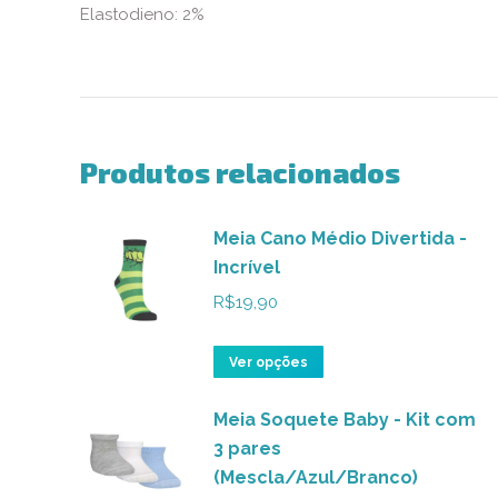
Elastodieno: 2%
Produtos relacionados
Meia Cano Médio Divertida -
Incrível
R$
19,90
Este
Ver opções
produto
Meia Soquete Baby - Kit com
tem
3 pares
várias
(Mescla/Azul/Branco)
variantes.