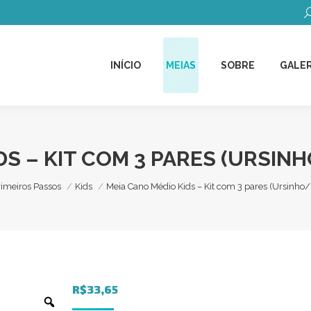
B
INÍCIO
MEIAS
SOBRE
GALER
INÍCIO
MEIAS
SOBRE
GALER
DS – KIT COM 3 PARES (URS
i:
rimeiros Passos
Kids
Meia Cano Médio Kids – Kit com 3 pares (Ursinh
R$
33,65