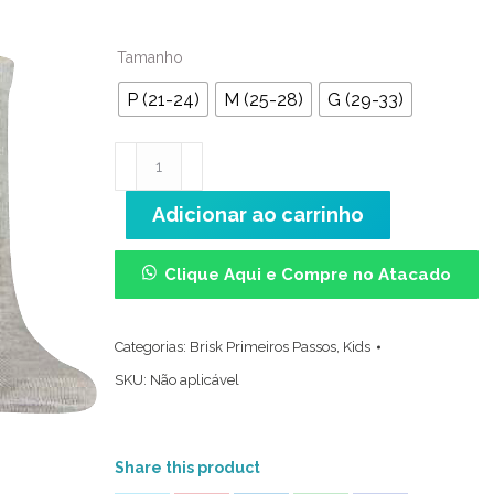
Tamanho
P (21-24)
M (25-28)
G (29-33)
Meia
Cano
Adicionar ao carrinho
Médio
Kids
-
Clique Aqui e Compre no Atacado
Kit
com
Categorias:
Brisk Primeiros Passos
,
Kids
3
SKU:
Não aplicável
pares
(Ursinho/Branca/Mescla)
quantidade
Share this product