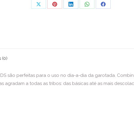
Share
Share
Share
Share
Share
on
on
on
on
on
X
Pinterest
LinkedIn
WhatsApp
Facebook
 (0)
 são perfeitas para o uso no dia-a-dia da garotada. Combina
s agradam a todas as tribos: das básicas até as mais descolada