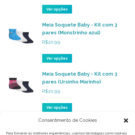
As
do
opções
Este
Ver opções
produto
podem
produto
ser
Meia Soquete Baby - Kit com 3
tem
pares (Monstrinho azul)
escolhidas
várias
na
variantes.
R$
20,99
página
As
do
opções
Este
Ver opções
produto
podem
produto
ser
Meia Soquete Baby - Kit com 3
tem
pares (Ursinho Marinho)
escolhidas
várias
na
variantes.
R$
20,99
página
As
do
opções
Este
Ver opções
produto
podem
produto
Consentimento de Cookies
ser
Meia Soquete Baby - Kit com 3
tem
pares (Babado Branco)
escolhidas
várias
Para fornecer as melhores experiências, usamos tecnologias como cookies