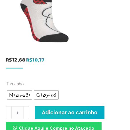
O
O
R$
12,68
R$
10,77
preço
preço
original
atual
Tamanho
era:
é:
R$12,68.
R$10,77.
M (25-28)
G (29-33)
Meia
Adicionar ao carrinho
Cano
Médio
Clique Aqui e Compre no Atacado