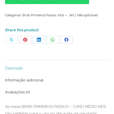
Kids
-
Categorias:
Brisk Primeiros Passos
,
Kids
SKU:
Não aplicável
Joaninha
Vermelha
(PROMO)
Share this product
quantidade
Share
Share
Share
Share
Share
on
on
on
on
on
X
Pinterest
LinkedIn
WhatsApp
Facebook
Descrição
Informação adicional
Avaliações (0)
As meias BRISK PRIMEIROS PASSOS – CANO MÉDIO KIDS
são perfeitas para o uso no dia-a-dia da garotada.