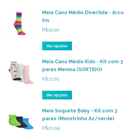
Meia Cano Médio Divertida - Arco
Iris
R$
19,90
Este
Ver opções
produto
Meia Cano Médio Kids - Kit com 3
tem
pares Menina (SORTIDO)
várias
variantes.
R$
33,65
As
opções
Este
Ver opções
podem
produto
ser
Meia Soquete Baby - Kit com 3
tem
pares (Monstrinho Az/verde)
escolhidas
várias
na
variantes.
R$
20,99
página