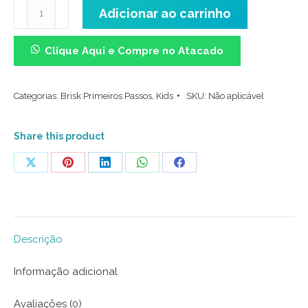
Meia
Adicionar ao carrinho
Cano
Médio
Clique Aqui e Compre no Atacado
Kids
-
Categorias:
Brisk Primeiros Passos
,
Kids
SKU:
Não aplicável
Goal
Gramado
quantidade
Share this product
Share
Share
Share
Share
Share
on
on
on
on
on
X
Pinterest
LinkedIn
WhatsApp
Facebook
Descrição
Informação adicional
Avaliações (0)