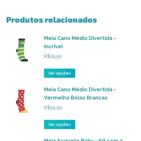
Produtos relacionados
Meia Cano Médio Divertida -
Incrível
R$
19,90
Este
Ver opções
produto
Meia Cano Médio Divertida -
tem
Vermelho Bolas Brancas
várias
variantes.
R$
19,90
As
opções
Este
Ver opções
podem
produto
ser
Meia Soquete Baby - Kit com 3
tem