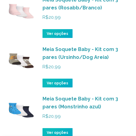
pares (Rosabb/Branco)
escolhidas
várias
na
variantes.
R$
20,99
página
As
do
opções
Este
Ver opções
produto
podem
produto
ser
Meia Soquete Baby - Kit com 3
tem
pares (Ursinho/Dog Areia)
escolhidas
várias
na
variantes.
R$
20,99
página
As
do
opções
Este
Ver opções
produto
podem
produto
ser
Meia Soquete Baby - Kit com 3
tem
pares (Monstrinho azul)
escolhidas
várias
na
variantes.
R$
20,99
página
As
do
opções
Este
Ver opções