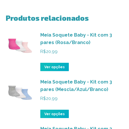
Produtos relacionados
Meia Soquete Baby - Kit com 3
pares (Rosa/Branco)
R$
20,99
Este
Ver opções
produto
Meia Soquete Baby - Kit com 3
tem
pares (Mescla/Azul/Branco)
várias
variantes.
R$
20,99
As
opções
Este
Ver opções
podem
produto
ser
Meia Soquete Baby - Kit com 3
tem