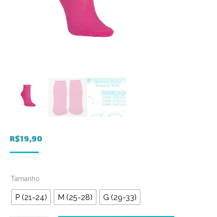
R$
19,90
Tamanho
P (21-24)
M (25-28)
G (29-33)