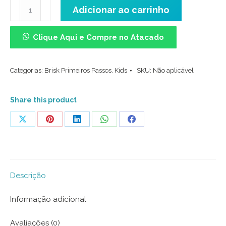
Meia
Adicionar ao carrinho
Cano
Médio
Clique Aqui e Compre no Atacado
Kids
-
Categorias:
Brisk Primeiros Passos
,
Kids
SKU:
Não aplicável
Básica
Rosa
Flash
Share this product
com
Share
Share
Share
Share
Share
Babado
on
on
on
on
on
quantidade
X
Pinterest
LinkedIn
WhatsApp
Facebook
Descrição
Informação adicional
Avaliações (0)