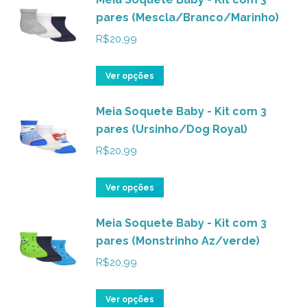
pares (Mescla/Branco/Marinho)
escolhidas
várias
na
variantes.
R$
20,99
página
As
do
opções
Este
Ver opções
produto
podem
produto
ser
Meia Soquete Baby - Kit com 3
tem
pares (Ursinho/Dog Royal)
escolhidas
várias
na
variantes.
R$
20,99
página
As
do
opções
Este
Ver opções
produto
podem
produto
ser
Meia Soquete Baby - Kit com 3
tem
pares (Monstrinho Az/verde)
escolhidas
várias
na
variantes.
R$
20,99
página
As
do
opções
Este
Ver opções