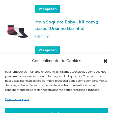
página
As
do
opções
Este
Ver opções
produto
podem
produto
ser
Meia Soquete Baby - Kit com 3
tem
pares (Ursinho Marinho)
escolhidas
várias
na
variantes.
R$
20,99
página
As
do
opções
Este
Ver opções
produto
podem
produto
Consentimento de Cookies
ser
Meia Soquete Baby - Kit com 3
tem
pares (Ursinho Rosabb)
escolhidas
várias
Para fornecer as melhores experiências, usamos tecnologias como cookies
na
para armazenar e/ou acessar informações do dispositivo. O consentimento
variantes.
R$
20,99
para essas tecnologias nos permitirá processar dados como comportamento
página
As
de navegação ou IDs exclusivos neste site. Não consentir ou retirar o
do
consentimento pode afetar negativamente certos recursos e funções.
opções
Este
Ver opções
produto
podem
produto
Gerenciar opções
ser
tem
escolhidas
várias