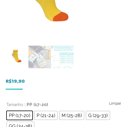
R$
19,90
Limpar
: PP (17-20)
Tamanho
PP (17-20)
P (21-24)
M (25-28)
G (29-33)
GG (34-38)