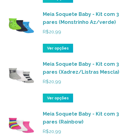
produto
Meia Soquete Baby - Kit com 3
tem
pares (Monstrinho Az/verde)
várias
variantes.
R$
20,99
As
opções
Este
Ver opções
podem
produto
ser
Meia Soquete Baby - Kit com 3
tem
pares (Xadrez/Listras Mescla)
escolhidas
várias
na
variantes.
R$
20,99
página
As
do
opções
Este
Ver opções
produto
podem
produto
ser
Meia Soquete Baby - Kit com 3
tem
pares (Rainbow)
escolhidas
várias
na
variantes.
R$
20,99