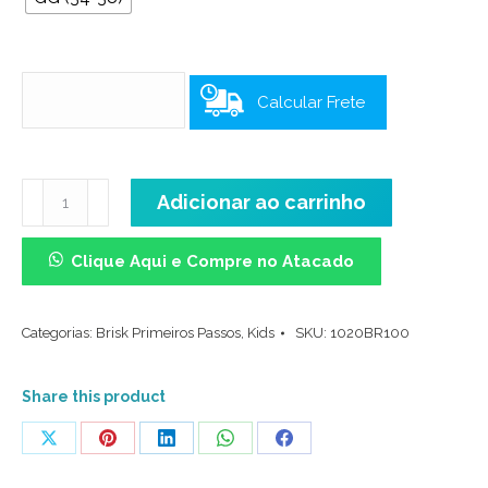
Calcular Frete
Meia
Adicionar ao carrinho
Cano
Médio
Clique Aqui e Compre no Atacado
Kids
-
Categorias:
Brisk Primeiros Passos
,
Kids
SKU:
1020BR100
Babado
Novo
Girassol
Share this product
quantidade
Share
Share
Share
Share
Share
on
on
on
on
on