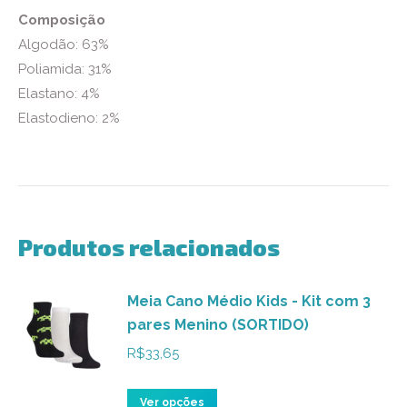
Composição
Algodão: 63%
Poliamida: 31%
Elastano: 4%
Elastodieno: 2%
Produtos relacionados
Meia Cano Médio Kids - Kit com 3
pares Menino (SORTIDO)
R$
33,65
Este
Ver opções