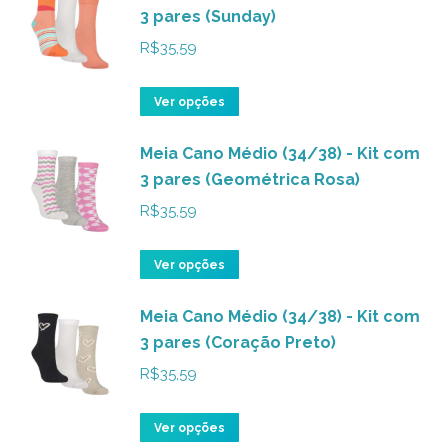
3 pares (Sunday)
escolhidas
várias
na
variantes.
R$
35,59
página
As
do
opções
Este
Ver opções
produto
podem
produto
ser
Meia Cano Médio (34/38) - Kit com
tem
3 pares (Geométrica Rosa)
escolhidas
várias
na
variantes.
R$
35,59
página
As
do
opções
Este
Ver opções
produto
podem
produto
ser
Meia Cano Médio (34/38) - Kit com
tem
3 pares (Coração Preto)
escolhidas
várias
na
variantes.
R$
35,59
página
As
do
opções
Este
Ver opções