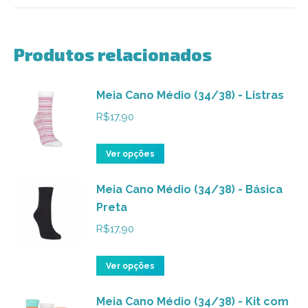
Produtos relacionados
Meia Cano Médio (34/38) - Listras
R$
17,90
Este
Ver opções
produto
Meia Cano Médio (34/38) - Básica
tem
Preta
várias
variantes.
R$
17,90
As
opções
Este
Ver opções
podem
produto
ser
Meia Cano Médio (34/38) - Kit com
tem