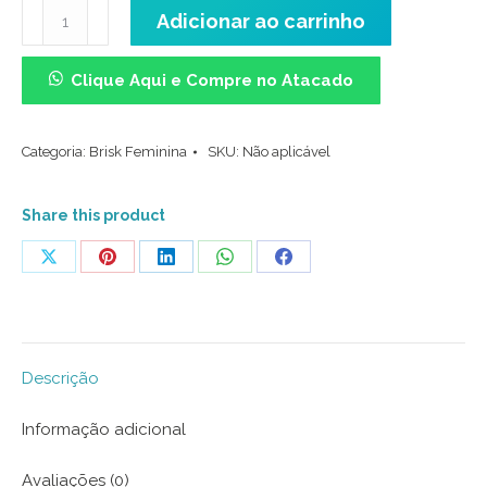
Meia
Adicionar ao carrinho
Cano
Médio
Clique Aqui e Compre no Atacado
(34/38)
-
Categoria:
Brisk Feminina
SKU:
Não aplicável
Winter
Listras
Lilás
Share this product
quantidade
Share
Share
Share
Share
Share
on
on
on
on
on
X
Pinterest
LinkedIn
WhatsApp
Facebook
Descrição
Informação adicional
Avaliações (0)