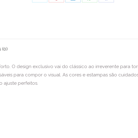
Share
Share
Share
Share
Share
on
on
on
on
on
X
Pinterest
LinkedIn
WhatsApp
Facebook
 (0)
to. O design exclusivo vai do clássico ao irreverente para tor
nsáveis para compor o visual. As cores e estampas são cuida
 ajuste perfeitos.