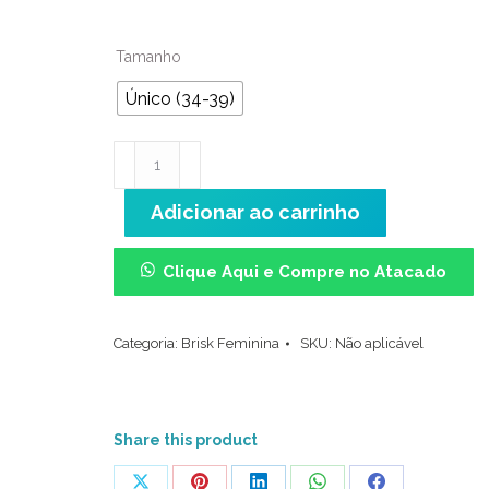
Tamanho
Único (34-39)
Meia
Cano
Adicionar ao carrinho
Médio
(34/38)
-
Clique Aqui e Compre no Atacado
Sunday
quantidade
Categoria:
Brisk Feminina
SKU:
Não aplicável
Share this product