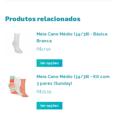
Produtos relacionados
Meia Cano Médio (34/38) - Básica
Branca
R$
17,90
Este
Ver opções
produto
Meia Cano Médio (34/38) - Kit com
tem
3 pares (Sunday)
várias
variantes.
R$
35,59
As
opções
Este
Ver opções
podem
produto