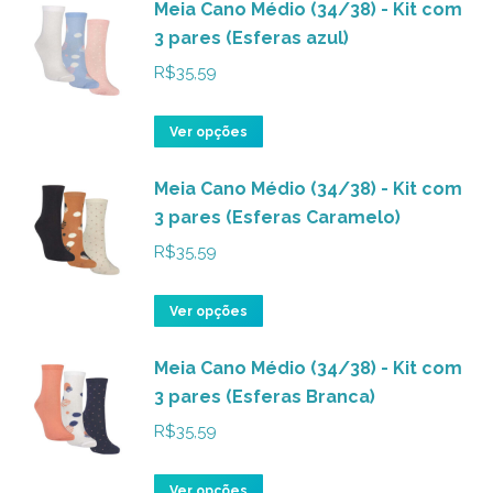
ser
Meia Cano Médio (34/38) - Kit com
tem
3 pares (Esferas azul)
escolhidas
várias
na
variantes.
R$
35,59
página
As
do
opções
Este
Ver opções
produto
podem
produto
ser
Meia Cano Médio (34/38) - Kit com
tem
3 pares (Esferas Caramelo)
escolhidas
várias
na
variantes.
R$
35,59
página
As
do
opções
Este
Ver opções
produto
podem
produto
ser
Meia Cano Médio (34/38) - Kit com
tem
3 pares (Esferas Branca)
escolhidas
várias
na
variantes.
R$
35,59
página
As
do
opções
Este
Ver opções