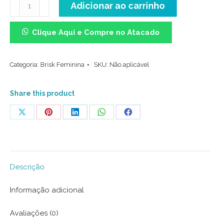
Meia
Adicionar ao carrinho
Cano
Médio
Clique Aqui e Compre no Atacado
(34/38)
-
Categoria:
Brisk Feminina
SKU:
Não aplicável
Esferas
Branco
quantidade
Share this product
Share
Share
Share
Share
Share
on
on
on
on
on
X
Pinterest
LinkedIn
WhatsApp
Facebook
Descrição
Informação adicional
Avaliações (0)