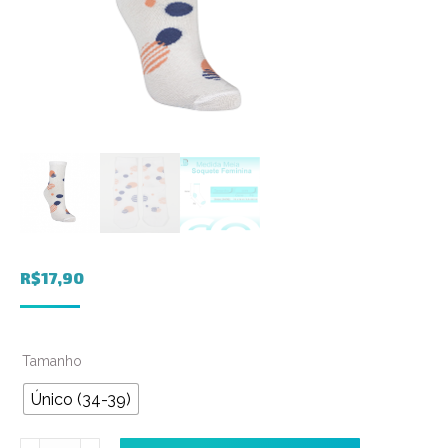
R$
17,90
Tamanho
Único (34-39)