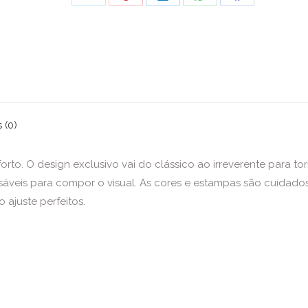
Share
Share
Share
Share
Share
on
on
on
on
on
X
Pinterest
LinkedIn
WhatsApp
Facebook
 (0)
to. O design exclusivo vai do clássico ao irreverente para tor
nsáveis para compor o visual. As cores e estampas são cuida
 ajuste perfeitos.