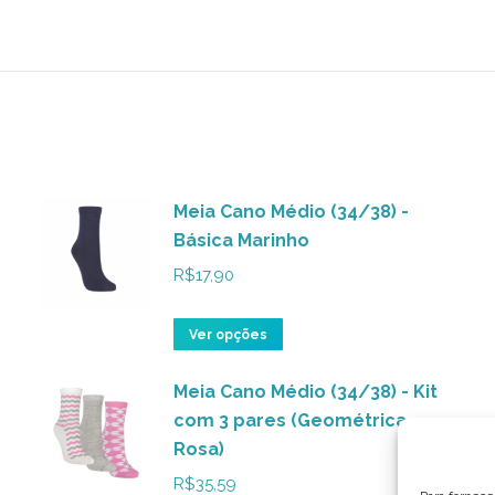
Meia Cano Médio (34/38) -
Básica Marinho
R$
17,90
Este
Ver opções
produto
Meia Cano Médio (34/38) - Kit
tem
com 3 pares (Geométrica
várias
Rosa)
variantes.
As
R$
35,59