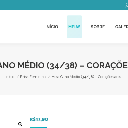
B
INÍCIO
MEIAS
SOBRE
GALER
INÍCIO
MEIAS
SOBRE
GALER
ANO MÉDIO (34/38) – CORAÇÕE
Você está aqui:
Início
Brisk Feminina
Meia Cano Médio (34/38) – Corações areia
R$
17,90