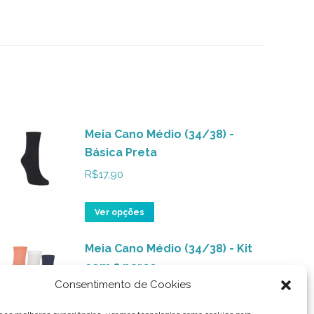
Meia Cano Médio (34/38) -
Básica Preta
R$
17,90
Este
Ver opções
produto
Meia Cano Médio (34/38) - Kit
tem
com 3 pares
várias
Consentimento de Cookies
(Salmão/Branca/Marinho)
variantes.
As
R$
35,59