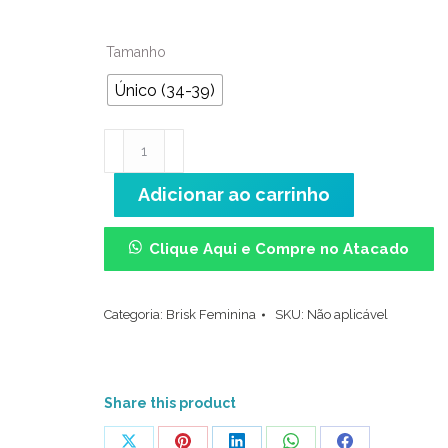
Tamanho
Único (34-39)
Meia
Cano
Adicionar ao carrinho
Médio
(34/38)
-
Clique Aqui e Compre no Atacado
Corações
areia
Categoria:
Brisk Feminina
SKU:
Não aplicável
quantidade
Share this product