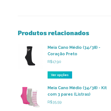
Produtos relacionados
Meia Cano Médio (34/38) -
Coração Preto
R$
17,90
Este
Ver opções
produto
Meia Cano Médio (34/38) - Kit
tem
com 3 pares (Listras)
várias
variantes.
R$
35,59
As