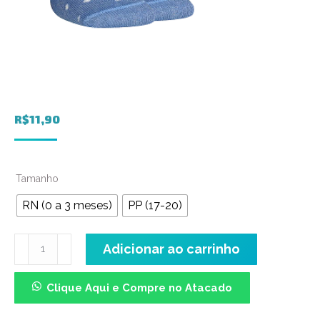
R$
11,90
Tamanho
RN (0 a 3 meses)
PP (17-20)
Meia
Adicionar ao carrinho
Soquete
Baby
Clique Aqui e Compre no Atacado
-
Poás