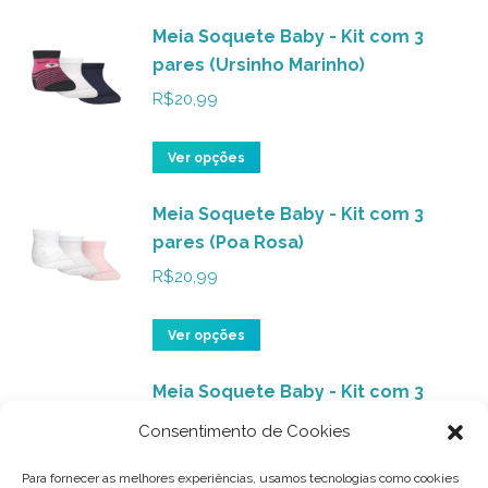
produto
podem
produto
ser
Meia Soquete Baby - Kit com 3
tem
pares (Ursinho Marinho)
escolhidas
várias
na
variantes.
R$
20,99
página
As
do
opções
Este
Ver opções
produto
podem
produto
ser
Meia Soquete Baby - Kit com 3
tem
pares (Poa Rosa)
escolhidas
várias
na
variantes.
R$
20,99
página
As
do
opções
Este
Ver opções
produto
podem
produto
ser
Meia Soquete Baby - Kit com 3
tem
pares (Babado Branco/Rosa)
escolhidas
várias
Consentimento de Cookies
na
variantes.
R$
20,99
página
As
Para fornecer as melhores experiências, usamos tecnologias como cookies