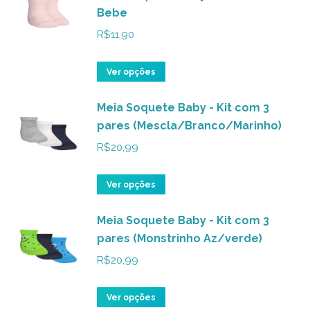
Bebe
R$
11,90
Este
Ver opções
produto
Meia Soquete Baby - Kit com 3
tem
pares (Mescla/Branco/Marinho)
várias
variantes.
R$
20,99
As
opções
Este
Ver opções
podem
produto
ser
Meia Soquete Baby - Kit com 3
tem
pares (Monstrinho Az/verde)
escolhidas
várias
na
variantes.
R$
20,99
página
As
do
opções
Este
Ver opções