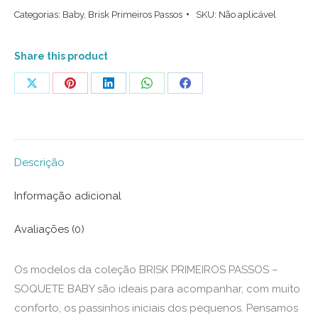
Categorias:
Baby
,
Brisk Primeiros Passos
SKU:
Não aplicável
Jeans
quantidade
Share this product
Share
Share
Share
Share
Share
on
on
on
on
on
X
Pinterest
LinkedIn
WhatsApp
Facebook
Descrição
Informação adicional
Avaliações (0)
Os modelos da coleção BRISK PRIMEIROS PASSOS –
SOQUETE BABY são ideais para acompanhar, com muito
conforto, os passinhos iniciais dos pequenos. Pensamos