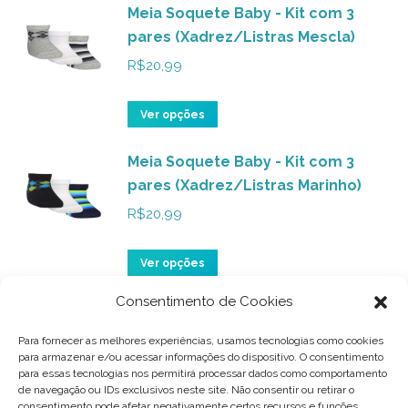
ser
Meia Soquete Baby - Kit com 3
tem
pares (Xadrez/Listras Mescla)
escolhidas
várias
na
variantes.
R$
20,99
página
As
do
opções
Este
Ver opções
produto
podem
produto
ser
Meia Soquete Baby - Kit com 3
tem
pares (Xadrez/Listras Marinho)
escolhidas
várias
na
variantes.
R$
20,99
página
As
do
opções
Este
Ver opções
produto
podem
produto
Consentimento de Cookies
ser
Meia Soquete Baby - Kit com 3
tem
pares (Ballet Rosa)
escolhidas
várias
Para fornecer as melhores experiências, usamos tecnologias como cookies
na
para armazenar e/ou acessar informações do dispositivo. O consentimento
variantes.
R$
20,99
para essas tecnologias nos permitirá processar dados como comportamento
página
As
de navegação ou IDs exclusivos neste site. Não consentir ou retirar o
do
consentimento pode afetar negativamente certos recursos e funções.