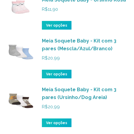
R$
11,90
Este
Ver opções
produto
Meia Soquete Baby - Kit com 3
tem
pares (Mescla/Azul/Branco)
várias
variantes.
R$
20,99
As
opções
Este
Ver opções
podem
produto
ser
Meia Soquete Baby - Kit com 3
tem
pares (Ursinho/Dog Areia)
escolhidas
várias
na
variantes.
R$
20,99
página
As
do
opções
Este
Ver opções
produto
podem
produto