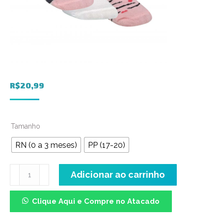
R$
20,99
Tamanho
RN (0 a 3 meses)
PP (17-20)
Meia
Adicionar ao carrinho
Soquete
Baby
Clique Aqui e Compre no Atacado
-