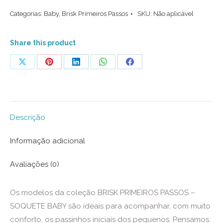
Kit
Categorias:
Baby
,
Brisk Primeiros Passos
SKU:
Não aplicável
com
3
pares
Share this product
(Zebra
Share
Share
Share
Share
Share
Orelhinhas)
on
on
on
on
on
quantidade
X
Pinterest
LinkedIn
WhatsApp
Facebook
Descrição
Informação adicional
Avaliações (0)
Os modelos da coleção BRISK PRIMEIROS PASSOS –
SOQUETE BABY são ideais para acompanhar, com muito
conforto, os passinhos iniciais dos pequenos. Pensamos