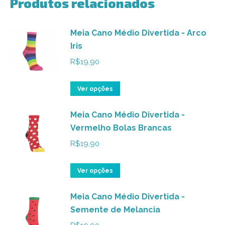
Produtos relacionados
Meia Cano Médio Divertida - Arco
Iris
R$
19,90
Este
Ver opções
produto
Meia Cano Médio Divertida -
tem
Vermelho Bolas Brancas
várias
variantes.
R$
19,90
As
opções
Este
Ver opções
podem
produto
ser
Meia Cano Médio Divertida -
tem
Semente de Melancia
escolhidas
várias
na
variantes.