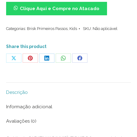
Invisível
Clique Aqui e Compre no Atacado
Kids
-
Categorias:
Brisk Primeiros Passos
,
Kids
SKU:
Não aplicável
Kit
com
3
Share this product
pares
Share
Share
Share
Share
Share
(Branca/Preto/Mescla)
on
on
on
on
on
quantidade
X
Pinterest
LinkedIn
WhatsApp
Facebook
Descrição
Informação adicional
Avaliações (0)