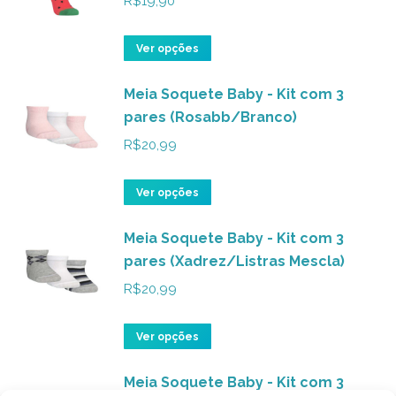
R$
19,90
página
As
do
opções
Este
Ver opções
produto
podem
produto
ser
Meia Soquete Baby - Kit com 3
tem
pares (Rosabb/Branco)
escolhidas
várias
na
variantes.
R$
20,99
página
As
do
opções
Este
Ver opções
produto
podem
produto
ser
Meia Soquete Baby - Kit com 3
tem
pares (Xadrez/Listras Mescla)
escolhidas
várias
na
variantes.
R$
20,99
página
As
do
opções
Este
Ver opções
produto
podem
produto
ser
Meia Soquete Baby - Kit com 3
tem