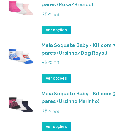
pares (Rosa/Branco)
escolhidas
várias
na
variantes.
R$
20,99
página
As
do
opções
Este
Ver opções
produto
podem
produto
ser
Meia Soquete Baby - Kit com 3
tem
pares (Ursinho/Dog Royal)
escolhidas
várias
na
variantes.
R$
20,99
página
As
do
opções
Este
Ver opções
produto
podem
produto
ser
Meia Soquete Baby - Kit com 3
tem
pares (Ursinho Marinho)
escolhidas
várias
na
variantes.
R$
20,99
página
As
do
opções
Este
Ver opções