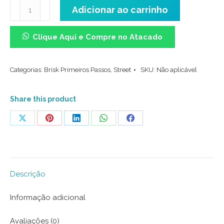
Meia
Adicionar ao carrinho
Cano
Médio
Clique Aqui e Compre no Atacado
Canelado
-
Categorias:
Brisk Primeiros Passos
,
Street
SKU:
Não aplicável
Mickey
Retrô
Preto/Branco
Share this product
quantidade
Share
Share
Share
Share
Share
on
on
on
on
on
X
Pinterest
LinkedIn
WhatsApp
Facebook
Descrição
Informação adicional
Avaliações (0)