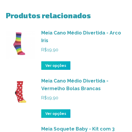
Produtos relacionados
Meia Cano Médio Divertida - Arco
Iris
R$
19,90
Este
Ver opções
produto
Meia Cano Médio Divertida -
tem
Vermelho Bolas Brancas
várias
variantes.
R$
19,90
As
opções
Este
Ver opções
podem
produto
ser
Meia Soquete Baby - Kit com 3
tem