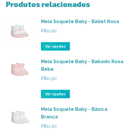
Produtos relacionados
Meia Soquete Baby - Ballet Rosa
R$
11,90
Este
Ver opções
produto
Meia Soquete Baby - Babado Rosa
tem
Bebe
várias
variantes.
R$
11,90
As
opções
Este
Ver opções
podem
produto
ser
Meia Soquete Baby - Básica
tem
Branca
escolhidas
várias
na
variantes.
R$
11,90