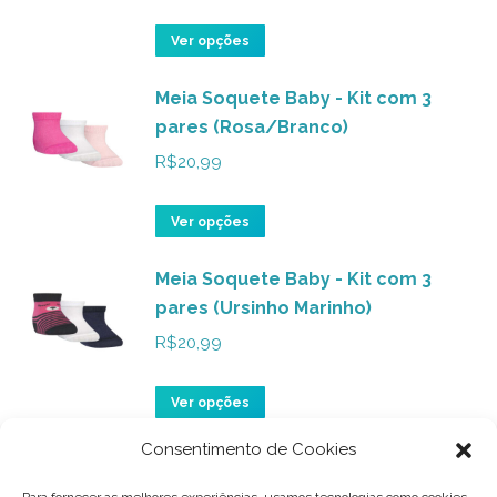
página
As
do
opções
Este
Ver opções
produto
podem
produto
ser
Meia Soquete Baby - Kit com 3
tem
pares (Rosa/Branco)
escolhidas
várias
na
variantes.
R$
20,99
página
As
do
opções
Este
Ver opções
produto
podem
produto
ser
Meia Soquete Baby - Kit com 3
tem
pares (Ursinho Marinho)
escolhidas
várias
na
variantes.
R$
20,99
página
As
do
opções
Este
Ver opções
produto
podem
produto
Consentimento de Cookies
ser
Meia Soquete Baby - Kit com 3
tem
pares (Ursinho Rosabb)
escolhidas
várias