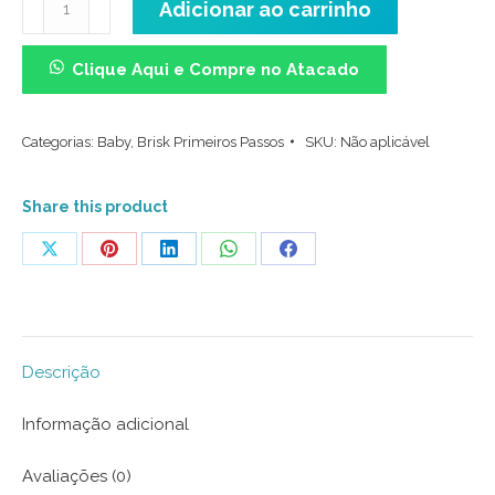
Adicionar ao carrinho
Baby
Soft
Clique Aqui e Compre no Atacado
-
Kit
Categorias:
Baby
,
Brisk Primeiros Passos
SKU:
Não aplicável
com
2
Pares
Share this product
(Branca/Branca)
Share
Share
Share
Share
Share
quantidade
on
on
on
on
on
X
Pinterest
LinkedIn
WhatsApp
Facebook
Descrição
Informação adicional
Avaliações (0)