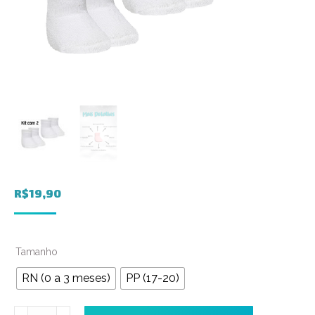
R$
19,90
Tamanho
RN (0 a 3 meses)
PP (17-20)
Meia