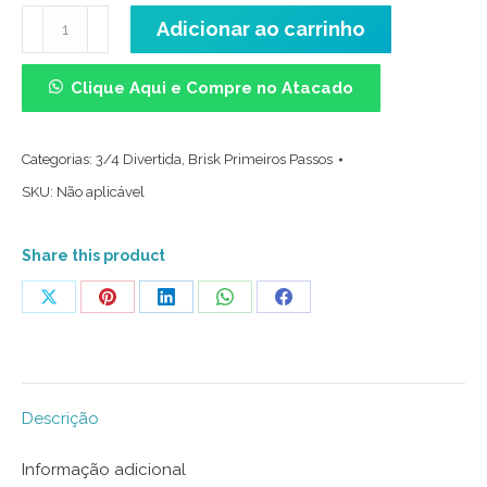
Meia
Adicionar ao carrinho
3/4
Divertida
Clique Aqui e Compre no Atacado
-
Quadri
Categorias:
3/4 Divertida
,
Brisk Primeiros Passos
quantidade
SKU:
Não aplicável
Share this product
Share
Share
Share
Share
Share
on
on
on
on
on
X
Pinterest
LinkedIn
WhatsApp
Facebook
Descrição
Informação adicional