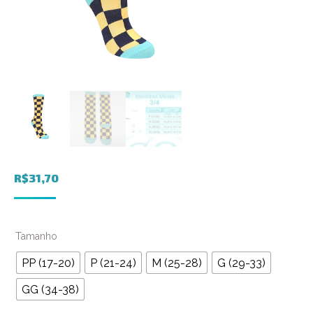
R$
31,70
Tamanho
PP (17-20)
P (21-24)
M (25-28)
G (29-33)
GG (34-38)