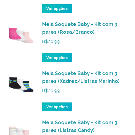
opções
Este
Ver opções
podem
produto
ser
Meia Soquete Baby - Kit com 3
tem
pares (Rosa/Branco)
escolhidas
várias
na
variantes.
R$
20,99
página
As
do
opções
Este
Ver opções
produto
podem
produto
ser
Meia Soquete Baby - Kit com 3
tem
pares (Xadrez/Listras Marinho)
escolhidas
várias
na
variantes.
R$
20,99
página
As
do
opções
Este
Ver opções
produto
podem
produto
ser
Meia Soquete Baby - Kit com 3
tem
pares (Listras Candy)
escolhidas
várias