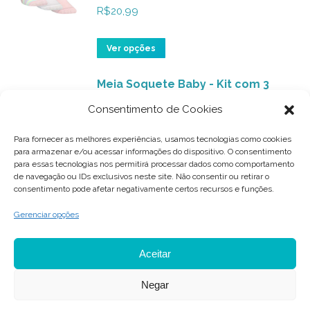
na
variantes.
R$
20,99
página
As
do
opções
Este
Ver opções
produto
podem
produto
ser
Meia Soquete Baby - Kit com 3
tem
pares (Babado Branco)
escolhidas
várias
Consentimento de Cookies
na
variantes.
R$
20,99
página
As
Para fornecer as melhores experiências, usamos tecnologias como cookies
para armazenar e/ou acessar informações do dispositivo. O consentimento
do
opções
Este
Ver opções
para essas tecnologias nos permitirá processar dados como comportamento
produto
podem
de navegação ou IDs exclusivos neste site. Não consentir ou retirar o
produto
consentimento pode afetar negativamente certos recursos e funções.
ser
tem
escolhidas
várias
Gerenciar opções
na
variantes.
página
As
Aceitar
do
opções
Negar
produto
podem
© 2021 BRISK - Primeiros Passos. Todos os direitos reservados.
ser