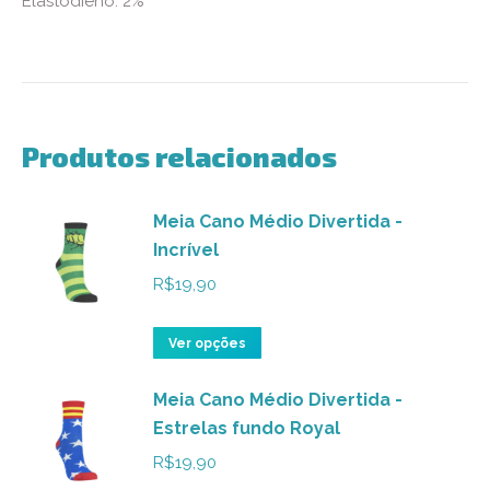
Elastodieno: 2%
Produtos relacionados
Meia Cano Médio Divertida -
Incrível
R$
19,90
Este
Ver opções
produto
Meia Cano Médio Divertida -
tem
Estrelas fundo Royal
várias
variantes.
R$
19,90
As